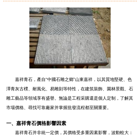
嘉祥青石，產自“中國石雕之鄉”山東嘉祥，以其質地堅硬、色
澤青灰古樸、耐風化、易雕刻等特性，在建筑裝飾、園林景觀、石
雕工藝品等領域享有盛譽。無論是工程采購還是個人定制，了解其
市場價格、尋找可靠廠家并掌握批發流程都至關重要。
一、嘉祥青石價格影響因素
嘉祥青石并非統一定價，其價格受多重因素影響，波動較大：