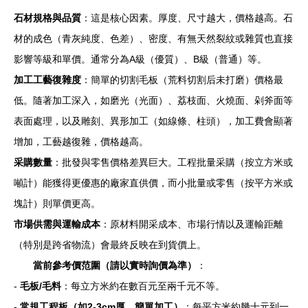
石材規格與品質
：這是核心因素。厚度、尺寸越大，價格越高。石
材的成色（青灰純度、色差）、密度、有無天然裂紋或雜質也直接
影響等級和單價。通常分為A級（優質）、B級（普通）等。
加工工藝復雜度
：簡單的切割毛板（荒料切割后未打磨）價格最
低。隨著加工深入，如磨光（光面）、荔枝面、火燒面、剁斧面等
表面處理，以及雕刻、異形加工（如線條、柱頭），加工費會顯著
增加，工藝越復雜，價格越高。
采購數量
：批發與零售價格差異巨大。工程批量采購（按立方米或
噸計）能獲得更優惠的廠家直供價，而小批量或零售（按平方米或
塊計）則單價更高。
市場供需與運輸成本
：原材料開采成本、市場行情以及運輸距離
（特別是跨省物流）會最終反映在到貨價上。
當前參考價范圍（請以實時詢價為準）
：
-
毛板/毛料
：每立方米約在數百元至兩千元不等。
-
常規工程板（如2-3cm厚，簡單加工）
：每平方米約幾十元到一