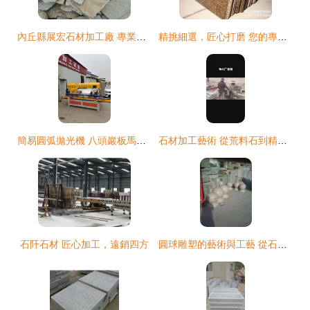
內丘縣展宏石材加工廠 專業石材生產供應商的品牌之道
精挑細選，匠心打磨 您的專屬石材加工與拋光解決方案
簡易圓弧拋光機 八頭巖板馬肚邊與45度加工的高效解決方案
石材加工藝術 從荒料石到精美成品
石阡石材 匠心加工，遠銷四方
圓球雕塑的藝術與工藝 從石材加工到廠家直銷