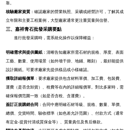
靠。
核驗廠家資質
：確認廠家的營業執照、采礦或經營許可，了解其成
立年限和主要工程案例，大型廠家通常更注重質量與信譽。
三、嘉祥青石批發采購要點
進行批發采購時，需系統化操作以保障權益：
明確需求與提供圖紙
：清晰告知廠家所需石材的規格、厚度、表面
工藝、數量、使用場景（如外墻干掛、地鋪、雕刻），最好能提供
設計圖紙。可要求廠家先提供樣品或小樣確認。
獲取詳細報價單
：要求廠家提供包含材料單價、加工費、包裝費、
運費（是否含卸貨）、稅費等在內的詳細報價單。對比多家時，需
確保報價范圍一致（如是否含稅、含運費）。
簽訂正規購銷合同
：合同中應明確石材等級、規格、數量、單價、
總價、交貨時間、驗收標準（如色差允許范圍）、付款方式（通常
有定金-提貨付清或質保金等）、質量責任及售后條款。