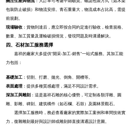
關注生產與物流
：大訂單可考慮中期驗貨。確認包裝方式（如木架
包裝防止破損）和物流安排。青石重量大，物流成本占比高，需提
前規劃。
現場驗收
：貨物到達后，應立即按合同約定進行驗收，檢查規格、
數量、加工質量及運輸破損情況，發現問題及時溝通解決。
四、石材加工服務選擇
嘉祥的廠家大多提供“開采-加工-銷售”一站式服務。其加工能
力包括：
基礎加工
：切割、打磨、拋光、倒角、開槽等。
表面處理
：提供多種質感處理，滿足不同設計需求。
深加工與雕刻
：這是嘉祥石雕的核心優勢，可定制各類浮雕、圓
雕、影雕、碑刻、建筑構件（如石欄、石鼓）及園林景觀石。
選擇加工服務時，務必查看廠家的實際加工案例和車間技術實
力，復雜雕刻最好與設計師或雕刻師直接溝通設計意圖。