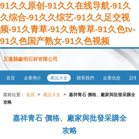
91久久原创-91久久在线导航-91久
久综合-91久久综艺-91久久足交视
频-91久青草-91久热青草-91久色tv-
91久色国产熟女-91久色视频
五蓮縣鑫明石材有限公司
首頁
企業簡介
產品大全
聯系我們
企業信息
訪客
>
>
當前位置：
首頁
產品大全
嘉祥青石 價格、廠家與批發采購全
攻略
嘉祥青石 價格、廠家與批發采購全
攻略