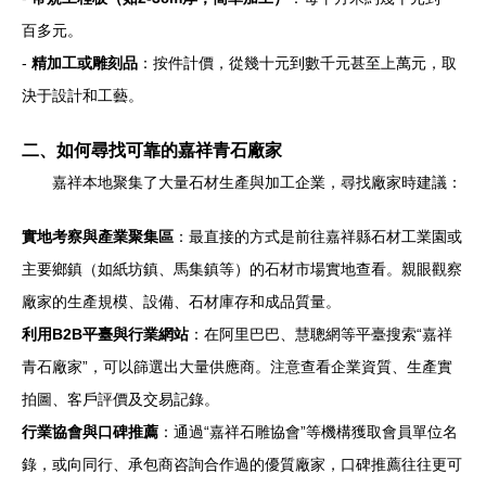
百多元。
-
精加工或雕刻品
：按件計價，從幾十元到數千元甚至上萬元，取
決于設計和工藝。
二、如何尋找可靠的嘉祥青石廠家
嘉祥本地聚集了大量石材生產與加工企業，尋找廠家時建議：
實地考察與產業聚集區
：最直接的方式是前往嘉祥縣石材工業園或
主要鄉鎮（如紙坊鎮、馬集鎮等）的石材市場實地查看。親眼觀察
廠家的生產規模、設備、石材庫存和成品質量。
利用B2B平臺與行業網站
：在阿里巴巴、慧聰網等平臺搜索“嘉祥
青石廠家”，可以篩選出大量供應商。注意查看企業資質、生產實
拍圖、客戶評價及交易記錄。
行業協會與口碑推薦
：通過“嘉祥石雕協會”等機構獲取會員單位名
錄，或向同行、承包商咨詢合作過的優質廠家，口碑推薦往往更可